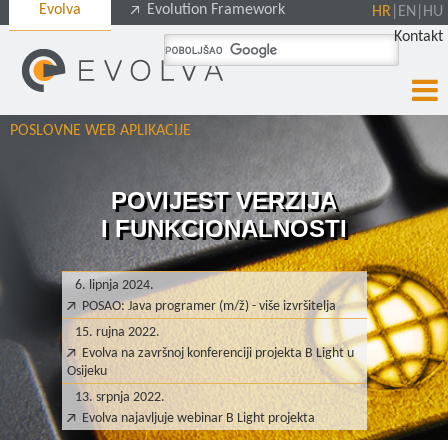
Evolva
Evolution Framework
HR
|
EN
|
HU
Kontakt
POSLOVNE WEB APLIKACIJE
POVIJEST VERZIJA
I FUNKCIONALNOSTI
6. lipnja 2024.
POSAO: Java programer (m/ž) - više izvršitelja
15. rujna 2022.
Evolva na završnoj konferenciji projekta B Light u
Osijeku
13. srpnja 2022.
Evolva najavljuje webinar B Light projekta