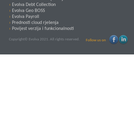
Evolva Debt Collection
Evolva Geo BOSS
Evolva Payroll
Prednosti cloud rješenja
Povijest verzija i funkcionalnosti
Copyright© Evolva 2021. All rights reserved.
Follow us on