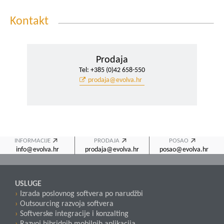
Kontakt
Prodaja
Tel: +385 (0)42 658-550
prodaja@evolva.hr
INFORMACIJE
PRODAJA
POSAO
info@evolva.hr
prodaja@evolva.hr
posao@evolva.hr
USLUGE
Izrada poslovnog softvera po narudžbi
Outsourcing razvoja softvera
Softverske integracije i konzalting