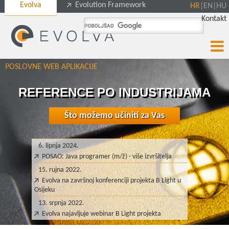
Evolva
Evolution Framework
HR
|
EN
|
HU
Kontakt
POSLOVNE WEB APLIKACIJE
REFERENCE PO INDUSTRIJAMA
Što možemo učiniti za Vas
6. lipnja 2024.
POSAO: Java programer (m/ž) - više izvršitelja
15. rujna 2022.
Evolva na završnoj konferenciji projekta B Light u
Osijeku
13. srpnja 2022.
Evolva najavljuje webinar B Light projekta