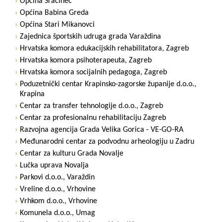
Općina Sračinec
Općina Babina Greda
Općina Stari Mikanovci
Zajednica športskih udruga grada Varaždina
Hrvatska komora edukacijskih rehabilitatora, Zagreb
Hrvatska komora psihoterapeuta, Zagreb
Hrvatska komora socijalnih pedagoga, Zagreb
Poduzetnički centar Krapinsko-zagorske županije d.o.o.,
Krapina
Centar za transfer tehnologije d.o.o., Zagreb
Centar za profesionalnu rehabilitaciju Zagreb
Razvojna agencija Grada Velika Gorica - VE-GO-RA
Međunarodni centar za podvodnu arheologiju u Zadru
Centar za kulturu Grada Novalje
Lučka uprava Novalja
Parkovi d.o.o., Varaždin
Vreline d.o.o., Vrhovine
Vrhkom d.o.o., Vrhovine
Komunela d.o.o., Umag