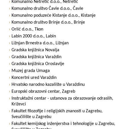
Komunalno Netretić d.o.o., Netretić
Komunalno društvo Čavle d.o.o., Čavle
Komunalno poduzeće Kistanje d.o.o., Kistanje
Komunalno društvo Brinje d.o.o., Brinje
Orlić d.o.o., Tkon
Labin 2000 d.o.o., Labin
Ližnjan Brnestra d.o.o., Ližnjan
Gradska knjižnica Novalja
Gradska knjižnica Varaždin
Gradska knjižnica Oroslavlje
Muzej grada Umaga
Koncertni ured Varaždin
Hrvatsko narodno kazalište u Varaždinu
Europski obrazovni centar, Zagreb
Instruktažni centar - ustanova za obrazovanje odraslih,
Križevci
Fakultet filozofije i religijskih znanosti u Zagrebu,
Sveučilište u Zagrebu
Fakultet kemijskog inženjerstva i tehnologije u Zagrebu,