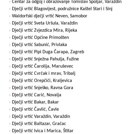
Centar za odgoj i obrazovanje Tomislav Špoljar, Varaždin
Dječji vrtić Blagovijest, podružnice Kaštel Stari i Sinj
Waldorfski dječji vrtić Neven, Samobor
Dječji vrtić Sveta Uršula, Varaždin
Dječji vrtić Zvjezdica Mira, Rijeka
Dječji vrtić Općine Primošten
Dječji vrtić Sabunić, Privlaka
Dječji vrtić Pipi Duga Čarapa, Zagreb
Dječji vrtić Snježna Pahulja, Fužine
Dječji vrtić Čarolija, Maruševec
Dječji vrtić Cvrčak i mrav, Tribalj
Dječji vrtić Orepčići, Kraljevica
Dječji vrtić Snješko, Ravna Gora
Dječji vrtić Carić, Novalja
Dječji vrtić Bakar, Bakar
Dječji vrtić Čavlić, Čavle
Dječji vrtić Varaždin, Varaždin
Dječji vrtić Baltazar, Gračac
Dječji vrtić Ivica i Marica, Štitar