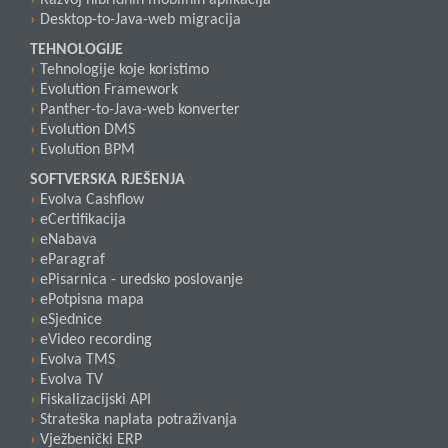
Razvoj hibridnih mobilnih aplikacija
Desktop-to-Java-web migracija
TEHNOLOGIJE
Tehnologije koje koristimo
Evolution Framework
Panther-to-Java-web konverter
Evolution DMS
Evolution BPM
SOFTVERSKA RJEŠENJA
Evolva Cashflow
eCertifikacija
eNabava
eParagraf
ePisarnica - uredsko poslovanje
ePotpisna mapa
eSjednice
eVideo recording
Evolva TMS
Evolva TV
Fiskalizacijski API
Strateška naplata potraživanja
Vježbenički ERP