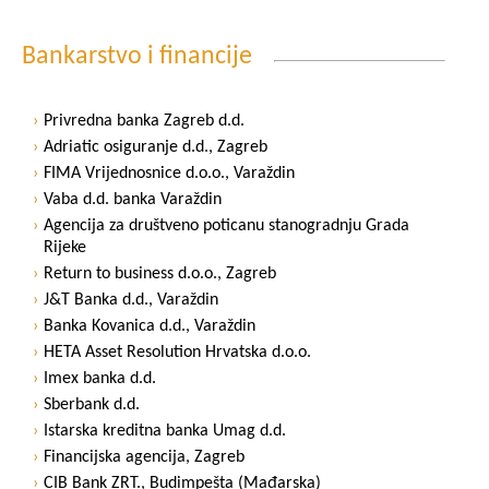
Bankarstvo i financije
Privredna banka Zagreb d.d.
Adriatic osiguranje d.d., Zagreb
FIMA Vrijednosnice d.o.o., Varaždin
Vaba d.d. banka Varaždin
Agencija za društveno poticanu stanogradnju Grada
Rijeke
Return to business d.o.o., Zagreb
J&T Banka d.d., Varaždin
Banka Kovanica d.d., Varaždin
HETA Asset Resolution Hrvatska d.o.o.
Imex banka d.d.
Sberbank d.d.
Istarska kreditna banka Umag d.d.
Financijska agencija, Zagreb
CIB Bank ZRT., Budimpešta (Mađarska)