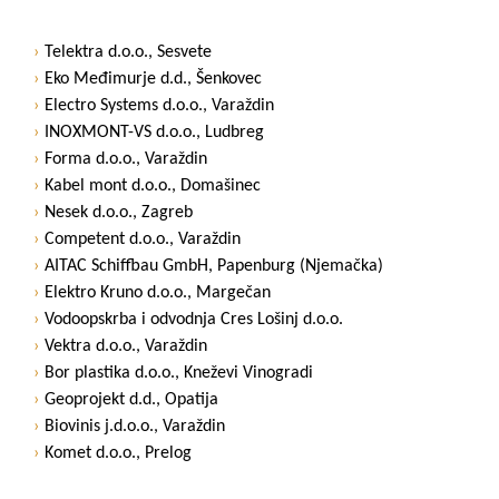
Telektra d.o.o., Sesvete
Eko Međimurje d.d., Šenkovec
Electro Systems d.o.o., Varaždin
INOXMONT-VS d.o.o., Ludbreg
Forma d.o.o., Varaždin
Kabel mont d.o.o., Domašinec
Nesek d.o.o., Zagreb
Competent d.o.o., Varaždin
AITAC Schiffbau GmbH, Papenburg (Njemačka)
Elektro Kruno d.o.o., Margečan
Vodoopskrba i odvodnja Cres Lošinj d.o.o.
Vektra d.o.o., Varaždin
Bor plastika d.o.o., Kneževi Vinogradi
Geoprojekt d.d., Opatija
Biovinis j.d.o.o., Varaždin
Komet d.o.o., Prelog