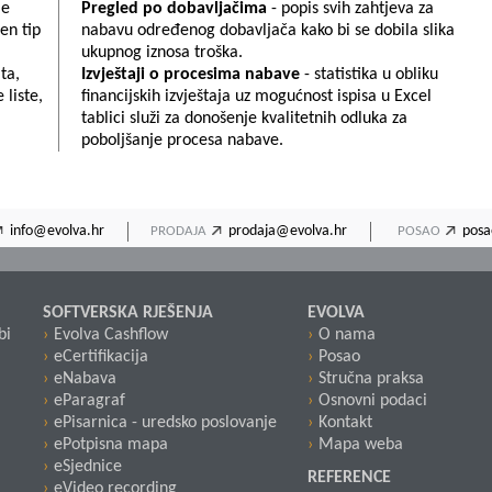
je
Pregled po dobavljačima
- popis svih zahtjeva za
en tip
nabavu određenog dobavljača kako bi se dobila slika
ukupnog iznosa troška.
ta,
Izvještaji o procesima nabave
- statistika u obliku
 liste,
financijskih izvještaja uz mogućnost ispisa u Excel
tablici služi za donošenje kvalitetnih odluka za
poboljšanje procesa nabave.
info@evolva.hr
prodaja@evolva.hr
posa
PRODAJA
POSAO
SOFTVERSKA RJEŠENJA
EVOLVA
bi
Evolva Cashflow
O nama
eCertifikacija
Posao
eNabava
Stručna praksa
eParagraf
Osnovni podaci
ePisarnica - uredsko poslovanje
Kontakt
ePotpisna mapa
Mapa weba
eSjednice
REFERENCE
eVideo recording