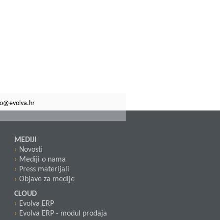
o@evolva.hr
MEDIJI
Novosti
Mediji o nama
Press materijali
Objave za medije
CLOUD
Evolva ERP
Evolva ERP - modul prodaja