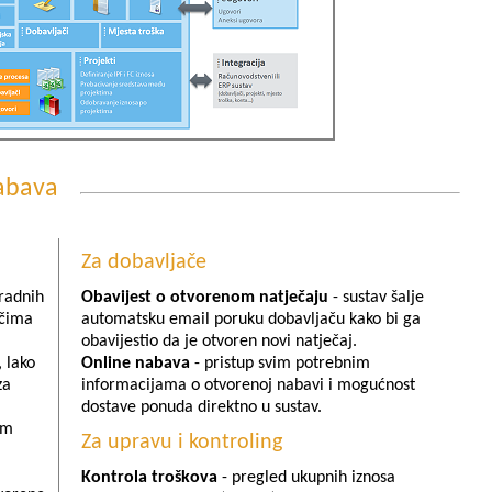
Nabava
Za dobavljače
 radnih
Obavijest o otvorenom natječaju
- sustav šalje
ačima
automatsku email poruku dobavljaču kako bi ga
obavijestio da je otvoren novi natječaj.
, lako
Online nabava
- pristup svim potrebnim
za
informacijama o otvorenoj nabavi i mogućnost
dostave ponuda direktno u sustav.
om
Za upravu i kontroling
Kontrola troškova
- pregled ukupnih iznosa