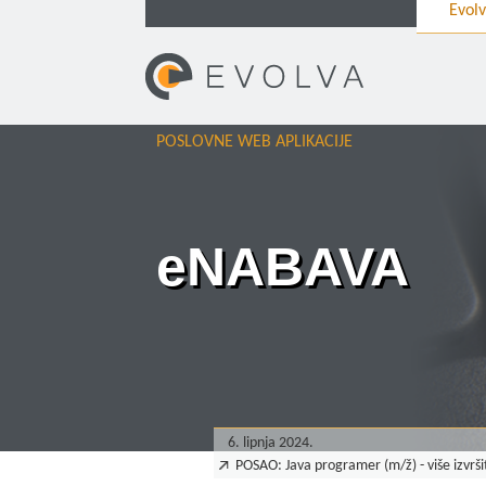
Evol
POSLOVNE WEB APLIKACIJE
eNABAVA
6. lipnja 2024.
POSAO: Java programer (m/ž) - više izvrši