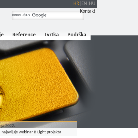
HR
|
EN
|
HU
Kontakt
je
Reference
Tvrtka
Podrška
nja 2022.
 najavljuje webinar B Light projekta