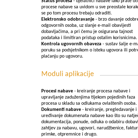
Status procesa
- djelatnici nabave lako prate o
procese nabave sa uvidom u sve preostale korake
se po tom procesu trebaju odraditi.
Elektronsko odobravanje
- brzo davanje odobr
odgovornih osoba, uz slanje e-mail obavijesti
dobavljačima, a pri čemu je osigurana tajnost
podataka i limitiran pristup ostalim korisnicima.
Kontrola ugovornih obaveza
- sustav šalje e-m
poruku sa podsjetnikom o isteku ugovora ili po
plaćanju po ugovoru.
Moduli aplikacije
Procesi nabave
- kreiranje procesa nabave i
upravljanje zaduženjima tijekom pojedinih faza
procesa u skladu sa odlukama ovlaštenih osoba.
Dokumenti nabave
- kreiranje, pregledavanje i
uređivanje dokumenata nabave kao što su natje
dokumentacija, ponude, odluka o odabiru dobavl
zahtjev za nabavu, ugovori, narudžbenice, faktur
primke, otpremnice i drugo.