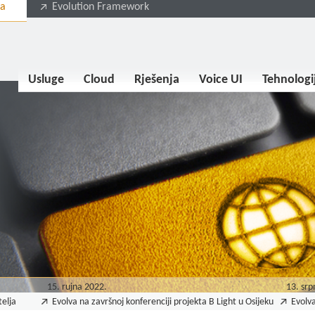
va
Evolution Framework
Usluge
Cloud
Rješenja
Voice UI
Tehnologi
15. rujna 2022.
13. srp
telja
Evolva na završnoj konferenciji projekta B Light u Osijeku
Evolva