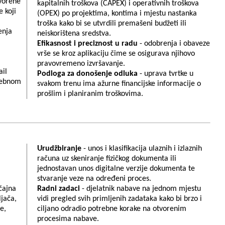
tvorene
kapitalnih troškova (CAPEX) i operativnih troškova
 koji
(OPEX) po projektima, kontima i mjestu nastanka
troška kako bi se utvrdili premašeni budžeti ili
enja
neiskorištena sredstva.
Efikasnost i preciznost u radu
- odobrenja i obaveze
vrše se kroz aplikaciju čime se osigurava njihovo
pravovremeno izvršavanje.
ail
Podloga za donošenje odluka
- uprava tvrtke u
trebnom
svakom trenu ima ažurne financijske informacije o
prošlim i planiranim troškovima.
Urudžbiranje
- unos i klasifikacija ulaznih i izlaznih
računa uz skeniranje fizičkog dokumenta ili
jednostavan unos digitalne verzije dokumenta te
stvaranje veze na određeni proces.
čajna
Radni zadaci
- djelatnik nabave na jednom mjestu
jača,
vidi pregled svih primljenih zadataka kako bi brzo i
e,
ciljano odradio potrebne korake na otvorenim
procesima nabave.