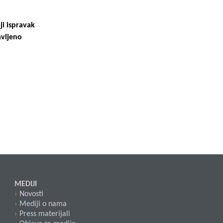
i ispravak
vljeno
MEDIJI
Novosti
Mediji o nama
Press materijali