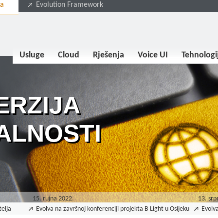
va
Evolution Framework
Usluge
Cloud
Rješenja
Voice UI
Tehnologi
ERZIJA
ALNOSTI
15. rujna 2022.
13. srp
telja
Evolva na završnoj konferenciji projekta B Light u Osijeku
Evolva