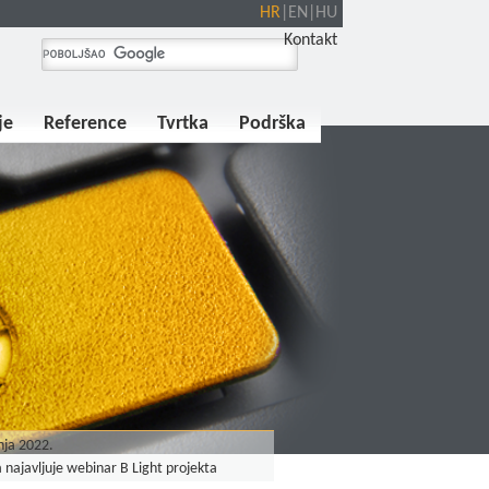
HR
|
EN
|
HU
Kontakt
je
Reference
Tvrtka
Podrška
nja 2022.
 najavljuje webinar B Light projekta