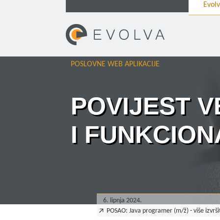
Evol
POSLOVNE WEB APLIKACIJE
POVIJEST V
I FUNKCION
6. lipnja 2024.
POSAO: Java programer (m/ž) - više izvrši