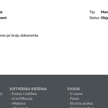
je
Tip:
Manj
ment
Status:
Obja
ravno po broju dokumenta.
SOFTVERSKA RJEŠENJA
EVOLVA
bi
Evolva Cashflow
O nama
eCertifikacija
Posao
eNabava
Stručna praksa