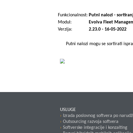
Funkcionalnost:
Putni nalozi - sortiran
Modul:
Evolva Fleet Manage
Verzija:
2.23.0 - 16-05-2022
Putni nalozi mogu se sortirati isp
USLUGE
Izrada poslovnog softvera po narudž
Outsourcing razvoja softvera
Softverske integracije i konzalting