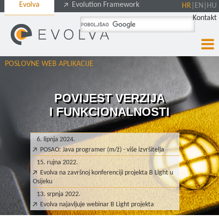
Evolva
Evolution Framework
HR
|
EN
|
HU
Kontakt
POSLOVNE WEB APLIKACIJE
POVIJEST VERZIJA
I FUNKCIONALNOSTI
6. lipnja 2024.
POSAO: Java programer (m/ž) - više izvršitelja
15. rujna 2022.
Evolva na završnoj konferenciji projekta B Light u
Osijeku
13. srpnja 2022.
Evolva najavljuje webinar B Light projekta