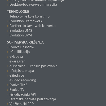
Razvoj hibridnih mobilnih aplikacija
Desktop-to-Java-web migracija
TEHNOLOGIJE
Tehnologije koje koristimo
Evolution Framework
Panther-to-Java-web konverter
Evolution DMS
Evolution BPM
SOFTVERSKA RJEŠENJA
Evolva Cashflow
eCertifikacija
eNabava
eParagraf
ePisarnica - uredsko poslovanje
ePotpisna mapa
eSjednice
eVideo recording
Evolva TMS
Evolva TV
Fiskalizacijski API
Strateška naplata potraživanja
Vježbenički ERP