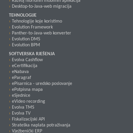
Razvoj hibridnih mobilnih aplikacija
Desktop-to-Java-web migracija
TEHNOLOGIJE
Tehnologije koje koristimo
Evolution Framework
Panther-to-Java-web konverter
Evolution DMS
Evolution BPM
SOFTVERSKA RJEŠENJA
Evolva Cashflow
eCertifikacija
eNabava
eParagraf
ePisarnica - uredsko poslovanje
ePotpisna mapa
eSjednice
eVideo recording
Evolva TMS
Evolva TV
Fiskalizacijski API
Strateška naplata potraživanja
Vježbenički ERP