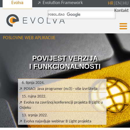
Evolva
Evolution Framework
HR
|
EN
|
HU
Kontakt
POSLOVNE WEB APLIKACIJE
POVIJEST VERZIJA
I FUNKCIONALNOSTI
6. lipnja 2024.
POSAO: Java programer (m/ž) - više izvršitelja
15. rujna 2022.
Evolva na završnoj konferenciji projekta B Light u
Osijeku
13. srpnja 2022.
Evolva najavljuje webinar B Light projekta