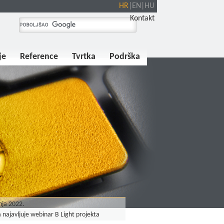
HR
|
EN
|
HU
Kontakt
je
Reference
Tvrtka
Podrška
nja 2022.
 najavljuje webinar B Light projekta