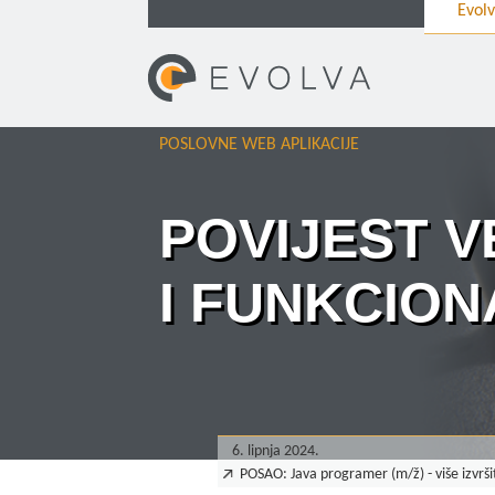
Evol
POSLOVNE WEB APLIKACIJE
POVIJEST V
I FUNKCION
6. lipnja 2024.
POSAO: Java programer (m/ž) - više izvrši