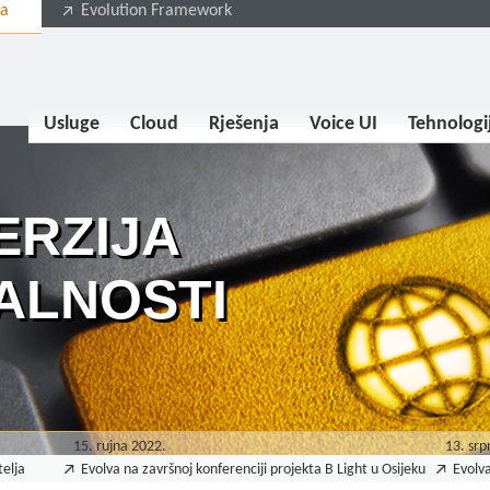
va
Evolution Framework
Usluge
Cloud
Rješenja
Voice UI
Tehnologi
ERZIJA
ALNOSTI
15. rujna 2022.
13. srp
telja
Evolva na završnoj konferenciji projekta B Light u Osijeku
Evolva