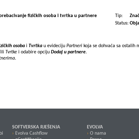
prebacivanje fizičkih osoba i tvrtka u partnere
Tip:
Znač
Status:
Obja
izičkih osoba
i
Tvrtka
u evideciju
Partneri
koja se dohvaća sa ostalih 
/ili
Tvrtke
i odabire opciju
Dodaj u partnere
.
tnerima
.
SOFTVERSKA RJEŠENJA
EVOLVA
bi
Evolva Cashflow
O nama