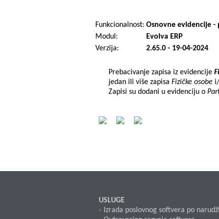
Funkcionalnost:
Osnovne evidencije - 
Modul:
Evolva ERP
Verzija:
2.65.0 - 19-04-2024
Prebacivanje zapisa iz evidencije
F
jedan ili više zapisa
Fizičke osobe
i
Zapisi su dodani u evidenciju o
Par
USLUGE
Izrada poslovnog softvera po narudž