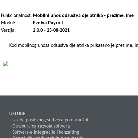
Funkcionalnost:
Mobilni unos odsustva djelatnika - prezime, ime
Modul:
Evolva Payroll
Verzija:
2.0.0 - 25-08-2021
Kod mobilnog unosa odsustva djelatnika prikazano je prezime, im
USLUGE
Izrada poslovnog softvera po narudžbi
Outsourcing razvoja softvera
Softverske integracije i konzalting