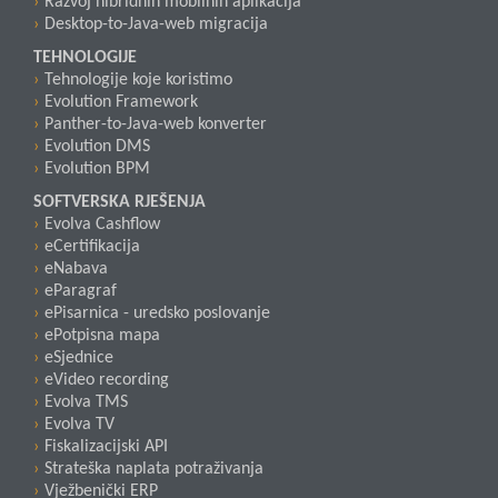
Razvoj hibridnih mobilnih aplikacija
Desktop-to-Java-web migracija
TEHNOLOGIJE
Tehnologije koje koristimo
Evolution Framework
Panther-to-Java-web konverter
Evolution DMS
Evolution BPM
SOFTVERSKA RJEŠENJA
Evolva Cashflow
eCertifikacija
eNabava
eParagraf
ePisarnica - uredsko poslovanje
ePotpisna mapa
eSjednice
eVideo recording
Evolva TMS
Evolva TV
Fiskalizacijski API
Strateška naplata potraživanja
Vježbenički ERP