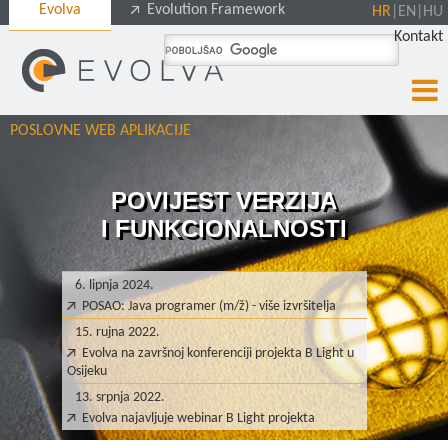
Evolva
Evolution Framework
HR
|
EN
|
HU
Kontakt
POSLOVNE WEB APLIKACIJE
POVIJEST VERZIJA
I FUNKCIONALNOSTI
6. lipnja 2024.
POSAO: Java programer (m/ž) - više izvršitelja
15. rujna 2022.
Evolva na završnoj konferenciji projekta B Light u
Osijeku
13. srpnja 2022.
Evolva najavljuje webinar B Light projekta