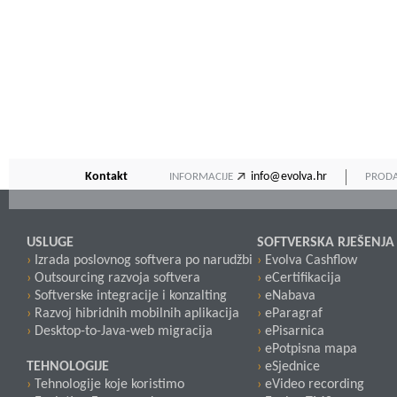
Kontakt
info@evolva.hr
INFORMACIJE
PRODA
USLUGE
SOFTVERSKA RJEŠENJA
›
Izrada poslovnog softvera po narudžbi
›
Evolva Cashflow
›
Outsourcing razvoja softvera
›
eCertifikacija
›
Softverske integracije i konzalting
›
eNabava
›
Razvoj hibridnih mobilnih aplikacija
›
eParagraf
›
Desktop-to-Java-web migracija
›
ePisarnica
›
ePotpisna mapa
TEHNOLOGIJE
›
eSjednice
›
Tehnologije koje koristimo
›
eVideo recording