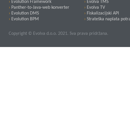
›
Evolution Framework
›
Evolva TMS
›
Panther-to-Java-web konverter
›
Evolva TV
›
Evolution DMS
›
Fiskalizacijski API
›
Evolution BPM
›
Strateška naplata potr
Copyright © Evolva d.o.o. 2021. Sva prava pridržana.