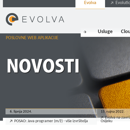
Evolva
Evoluti
Usluge
Clo
POSLOVNE WEB APLIKACIJE
6. lipnja 2024.
15. rujna 2022.
Evolva na završ
POSAO: Java programer (m/ž) - više izvršitelja
Osijeku